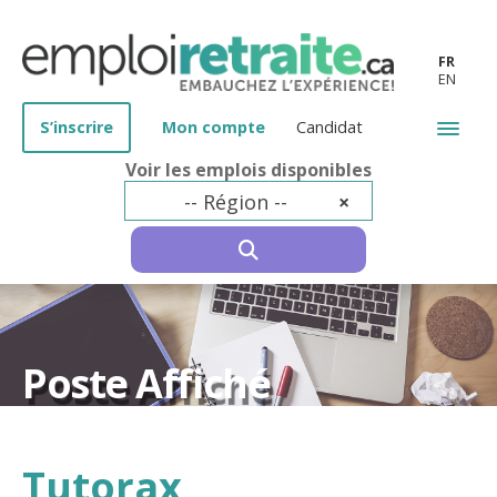
FR
EN
S’inscrire
Mon compte
Candidat
Voir les emplois disponibles
-- Région --
×
SEARCH
Poste Affiché
Tutorax