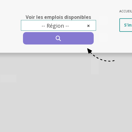
ACCUEI
Voir les emplois disponibles
-- Région --
×
S’in
SEARCH