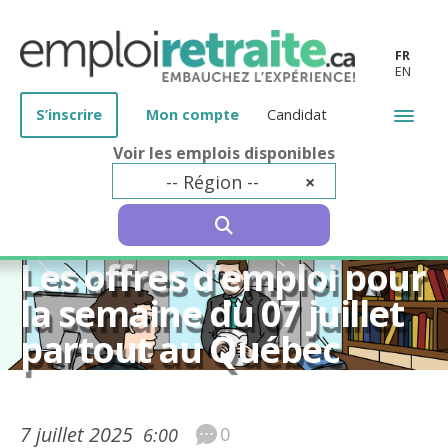
FR
EN
S’inscrire
Mon compte
Candidat
Voir les emplois disponibles
-- Région --
×
SEARCH
50 ans et plus
Les offres d’emploi pour
la semaine du 07 juillet
partout au Québec
7 juillet 2025
0
6:00