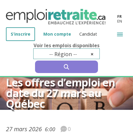
FR
EN
S’inscrire
Mon compte
Candidat
Voir les emplois disponibles
-- Région --
×
SEARCH
50 ans et plus
Les offres d’emploi en
date du 27 mars au
Québec
27 mars 2026
0
6:00