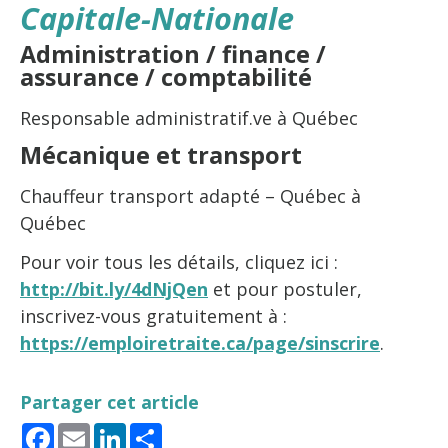
Capitale-Nationale
Administration / finance /
assurance / comptabilité
Responsable administratif.ve à Québec
Mécanique et transport
Chauffeur transport adapté – Québec à
Québec
Pour voir tous les détails, cliquez ici :
http://bit.ly/4dNjQen
et pour postuler,
inscrivez-vous gratuitement à :
https://emploiretraite.ca/page/sinscrire
.
Partager cet article
Facebook
Email
LinkedIn
Share