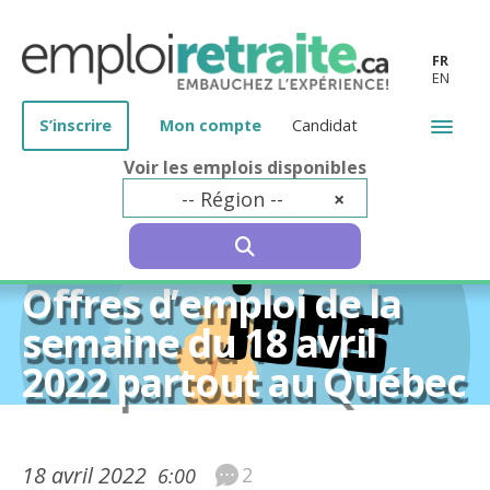
FR
EN
S’inscrire
Mon compte
Candidat
Voir les emplois disponibles
-- Région --
×
SEARCH
50 ans et plus
Offres d’emploi de la
semaine du 18 avril
2022 partout au Québec
18 avril 2022
2
6:00