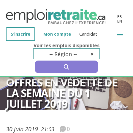
FR
EN
S’inscrire
Mon compte
Candidat
Voir les emplois disponibles
-- Région --
×
SEARCH
50 ans et plus
OFFRES EN VEDETTE DE
LA SEMAINE DU 1
JUILLET 2019
30 juin 2019
0
21:03