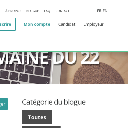
FR
EN
L
À PROPOS
BLOGUE
FAQ
CONTACT
scrire
Mon compte
Candidat
Employeur
MAINE DU 22
Catégorie du blogue
ger
Toutes