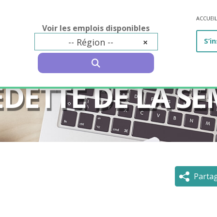
ACCUEI
Voir les emplois disponibles
-- Région --
×
S’in
SEARCH
EDETTE DE LA SE
Parta