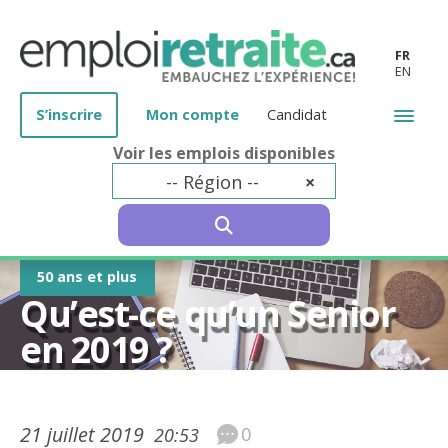
FR
EN
S’inscrire
Mon compte
Candidat
Voir les emplois disponibles
-- Région --
×
SEARCH
50 ans et plus
Qu’est-ce qu’un Senior
en 2019 ?
21 juillet 2019
0
20:53