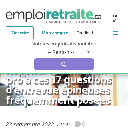
FR
EN
S’inscrire
Mon compte
Candidat
Voir les emplois disponibles
-- Région --
×
50 ans et plus
SEARCH
Répondre comme un
pro à ces 17 questions
d’entrevue épineuses
fréquemment posées
23 septembre 2022
0
21:59