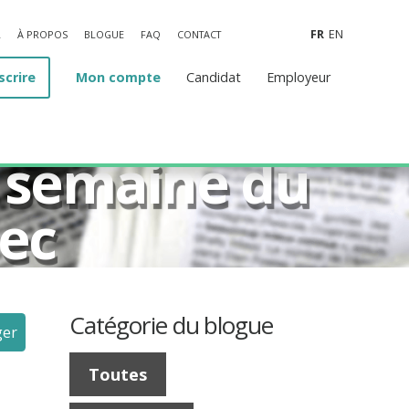
FR
EN
L
À PROPOS
BLOGUE
FAQ
CONTACT
scrire
Mon compte
Candidat
Employeur
la semaine du
ec
Catégorie du blogue
ger
Toutes