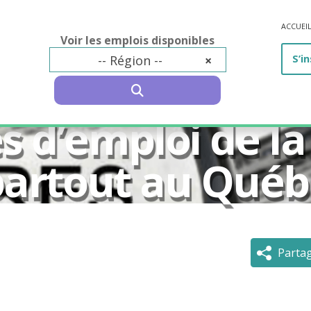
ACCUEI
Voir les emplois disponibles
-- Région --
×
S’in
SEARCH
res d’emploi de 
partout au Québ
Parta