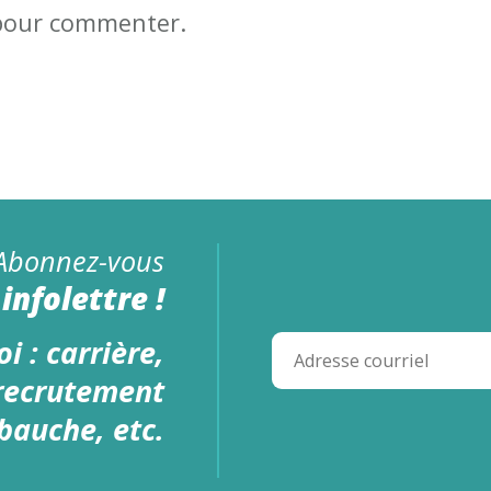
 pour commenter.
Abonnez-vous
infolettre !
i : carrière,
 recrutement
bauche, etc.