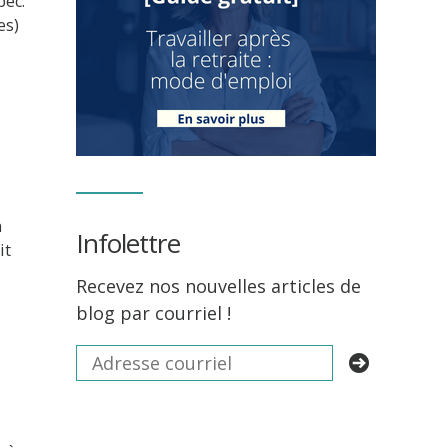
bec:
es)
n
Infolettre
it
Recevez nos nouvelles articles de
blog par courriel !