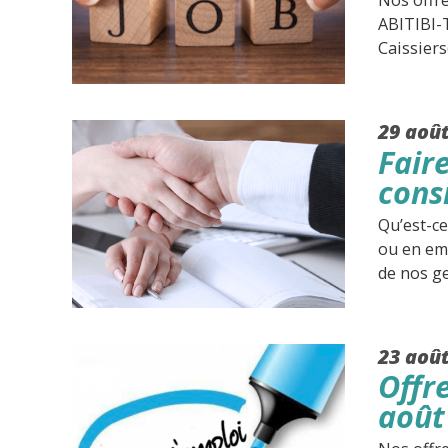
Nos offre
ABITIBI-
Caissiers
29 aoû
Fair
cons
Qu’est-c
ou en emp
de nos g
23 aoû
Offr
août