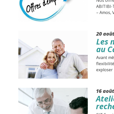
Nos offre
ABITIBI-
– Amos, 
20 aoû
Les 
au C
Avant mêm
flexibili
exploser 
16 aoû
Ateli
rech