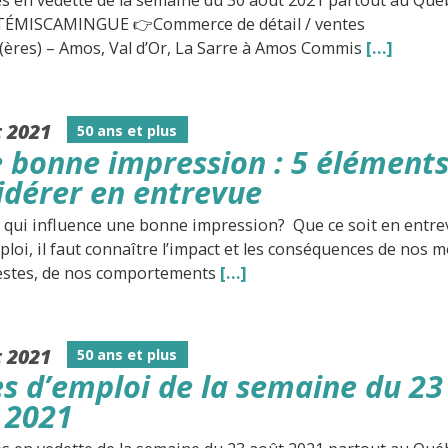
s en vedette de la semaine du 30 août 2021 partout au Qué
TÉMISCAMINGUE 👉Commerce de détail / ventes
(ères) – Amos, Val d’Or, La Sarre à Amos Commis
[…]
t 2021
50 ans et plus
e bonne impression : 5 éléments
idérer en entrevue
e qui influence une bonne impression? Que ce soit en entr
loi, il faut connaître l’impact et les conséquences de nos m
estes, de nos comportements
[…]
t 2021
50 ans et plus
es d’emploi de la semaine du 23
 2021