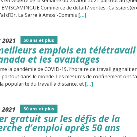
s en vedette de la semaine du 23 août 2021 partout au Qué
TÉMISCAMINGUE Commerce de détail / ventes -Caissiers(èr
Val d’Or, La Sarre à Amos -Commis
[…]
t 2021
50 ans et plus
meilleurs emplois en télétravail
anada et les avantages
e la pandémie de COVID-19, l’horaire de travail gagnait e
té partout dans le monde. Les mesures de confinement ont fa
la popularité du travail à distance, et
[…]
t 2021
50 ans et plus
er gratuit sur les défis de la
erche d’emploi après 50 ans