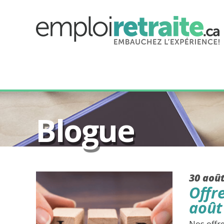
Blogue
30 aoû
Offr
août