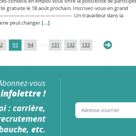
ces-conseils en emploi vous offre la possibilité de participe
ité gratuite le 18 août prochain. Inscrivez-vous en grand
! ——————————————- Un travailleur dans la
aine peut changer
[…]
...
2
93
94
131
132
133
Abonnez-vous
infolettre !
i : carrière,
 recrutement
bauche, etc.