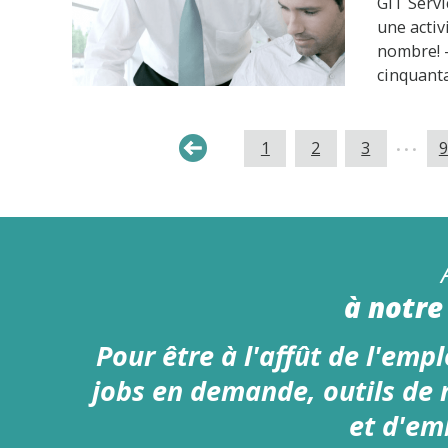
GIT Servi
une activ
nombre
cinquant
...
1
2
3
9
à notre 
Pour être à l'affût de l'emplo
jobs en demande, outils de
et d'em