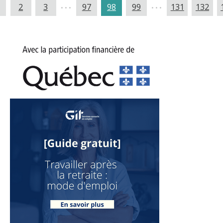
...
...
2
3
97
98
99
131
132