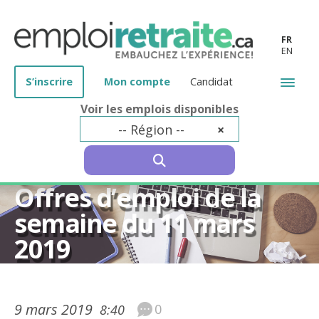
FR
EN
S’inscrire
Mon compte
Candidat
Voir les emplois disponibles
-- Région --
×
SEARCH
50 ans et plus
Offres d’emploi de la
semaine du 11 mars
2019
9 mars 2019
0
8:40