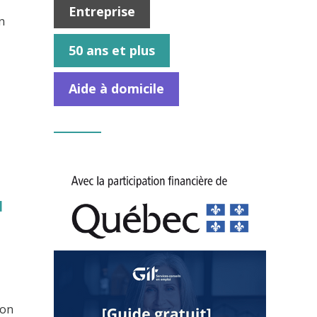
Entreprise
n
50 ans et plus
Aide à domicile
]
ion