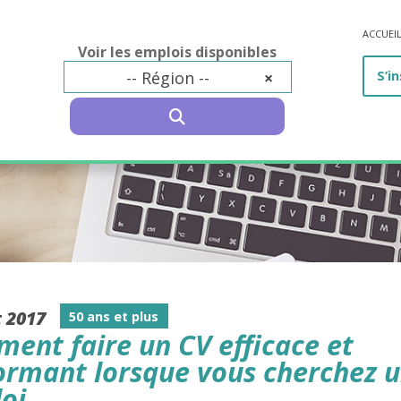
ACCUEI
Voir les emplois disponibles
-- Région --
×
S’in
SEARCH
t 2017
50 ans et plus
ent faire un CV efficace et
ormant lorsque vous cherchez 
oi