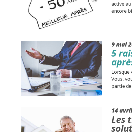
active au
encore b
9 mai 
5 rai
après
Lorsque v
Vous, vou
partie de
14 avri
Les t
solut