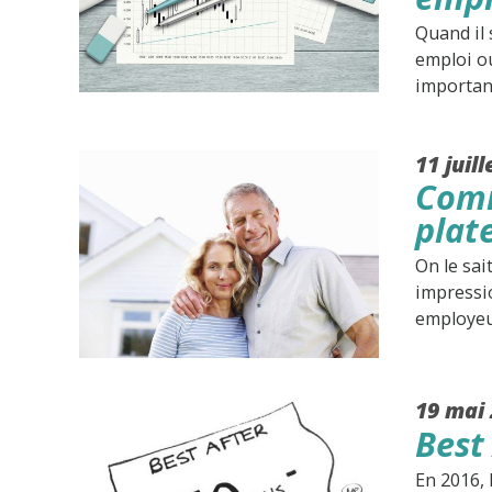
Quand il 
emploi ou
importan
11 juil
Comm
plat
On le sai
impressio
employeur
19 mai
Best 
En 2016, 