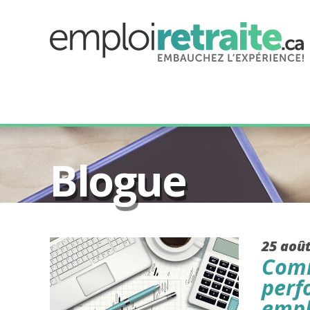
Blogue
25 aoû
Comm
perf
empl