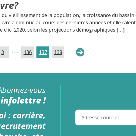
vre?
 du vieillissement de la population, la croissance du bassin
vre a diminué au cours des dernières années et elle ralent
e d’ici 2020, selon les projections démographiques
[…]
...
3
136
137
138
Abonnez-vous
infolettre !
i : carrière,
 recrutement